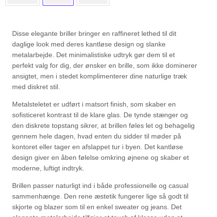
Disse elegante briller bringer en raffineret lethed til dit
daglige look med deres kantløse design og slanke
metalarbejde. Det minimalistiske udtryk gør dem til et
perfekt valg for dig, der ønsker en brille, som ikke dominerer
ansigtet, men i stedet komplimenterer dine naturlige træk
med diskret stil.
Metalsteletet er udført i matsort finish, som skaber en
sofisticeret kontrast til de klare glas. De tynde stænger og
den diskrete topstang sikrer, at brillen føles let og behagelig
gennem hele dagen, hvad enten du sidder til møder på
kontoret eller tager en afslappet tur i byen. Det kantløse
design giver en åben følelse omkring øjnene og skaber et
moderne, luftigt indtryk.
Brillen passer naturligt ind i både professionelle og casual
sammenhænge. Den rene æstetik fungerer lige så godt til
skjorte og blazer som til en enkel sweater og jeans. Det