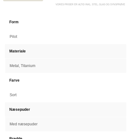
VORES PRISER ER ALTID INKL. STEL, GLAS OG SYNSPRØVE
Form
Pilot
Materiale
Metal, Titanium
Farve
Sort
Næsepuder
Med næsepuder
Bredde