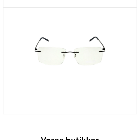
CEN27-C1
CEN22-C4
Vores butikker