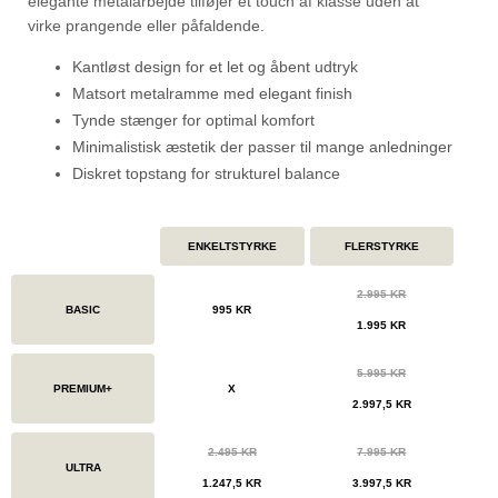
elegante metalarbejde tilføjer et touch af klasse uden at
virke prangende eller påfaldende.
Kantløst design for et let og åbent udtryk
Matsort metalramme med elegant finish
Tynde stænger for optimal komfort
Minimalistisk æstetik der passer til mange anledninger
Diskret topstang for strukturel balance
ENKELTSTYRKE
FLERSTYRKE
2.995 KR
BASIC
995 KR
1.995 KR
5.995 KR
PREMIUM+
X
2.997,5 KR
2.495 KR
7.995 KR
ULTRA
1.247,5 KR
3.997,5 KR