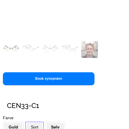
Book synsprøve
CEN33-C1
Farve
Guld
Sort
Sølv