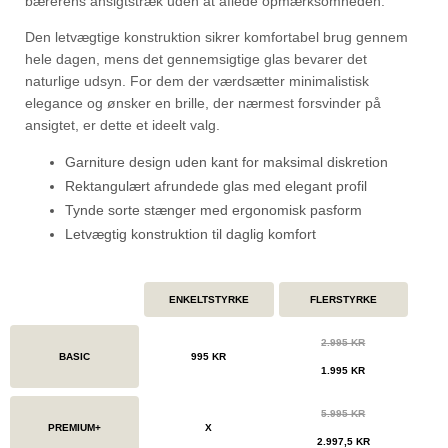
bærerens ansigtstræk uden at aflede opmærksomheden.
Den letvægtige konstruktion sikrer komfortabel brug gennem
hele dagen, mens det gennemsigtige glas bevarer det
naturlige udsyn. For dem der værdsætter minimalistisk
elegance og ønsker en brille, der nærmest forsvinder på
ansigtet, er dette et ideelt valg.
Garniture design uden kant for maksimal diskretion
Rektangulært afrundede glas med elegant profil
Tynde sorte stænger med ergonomisk pasform
Letvægtig konstruktion til daglig komfort
ENKELTSTYRKE
FLERSTYRKE
2.995 KR
BASIC
995 KR
1.995 KR
5.995 KR
PREMIUM+
X
2.997,5 KR