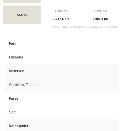
2.495 KR
7.995 KR
ULTRA
1.247,5 KR
3.997,5 KR
VORES PRISER ER ALTID INKL. STEL, GLAS OG SYNSPRØVE
Form
Firkantet
Materiale
Garniture, Titanium
Farve
Sort
Næsepuder