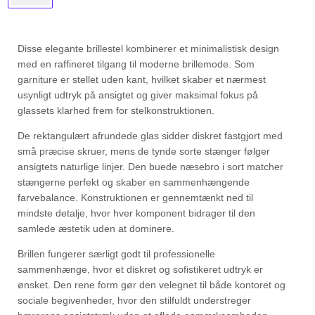
Disse elegante brillestel kombinerer et minimalistisk design
med en raffineret tilgang til moderne brillemode. Som
garniture er stellet uden kant, hvilket skaber et nærmest
usynligt udtryk på ansigtet og giver maksimal fokus på
glassets klarhed frem for stelkonstruktionen.
De rektangulært afrundede glas sidder diskret fastgjort med
små præcise skruer, mens de tynde sorte stænger følger
ansigtets naturlige linjer. Den buede næsebro i sort matcher
stængerne perfekt og skaber en sammenhængende
farvebalance. Konstruktionen er gennemtænkt ned til
mindste detalje, hvor hver komponent bidrager til den
samlede æstetik uden at dominere.
Brillen fungerer særligt godt til professionelle
sammenhænge, hvor et diskret og sofistikeret udtryk er
ønsket. Den rene form gør den velegnet til både kontoret og
sociale begivenheder, hvor den stilfuldt understreger