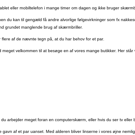
let eller mobiltelefon i mange timer om dagen og ikke bruger skærmbril
e, men du kan til gengæld få andre alvorlige følgevirkninger som fx nak
and grundet manglende brug af skærmbriller.
er flere af de nævnte tegn på, at du har behov for et par.
tid meget velkommen til at besøge en af vores mange butikker. Her står 
vis du arbejder meget foran en computerskærm, eller hvis du ser tv elle
e gavn af et par uanset. Med alderen bliver linserne i vores øjne nemlig