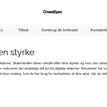
ce
Tilbud
Genbrug dit brillestel
Kontaktli
en styrke
le skærme. Skærmbrillen bliver udmålt efter dine styrker og hvor stor af
r reducerer det skadelige blå lys fra digitale skærme. Derudover har c
med blue coating, hvis du har brug for beskyttelse af dine øjne, når du 