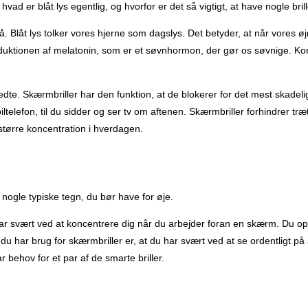
hvad er blåt lys egentlig, og hvorfor er det så vigtigt, at have nogle br
lå. Blåt lys tolker vores hjerne som dagslys. Det betyder, at når vores øj
duktionen af melatonin, som er et søvnhormon, der gør os søvnige. Kort s
edte. Skærmbriller har den funktion, at de blokerer for det mest skadel
lefon, til du sidder og ser tv om aftenen. Skærmbriller forhindrer træt
større koncentration i hverdagen.
r nogle typiske tegn, du bør have for øje.
har svært ved at koncentrere dig når du arbejder foran en skærm. Du ople
 du har brug for skærmbriller er, at du har svært ved at se ordentligt p
 behov for et par af de smarte briller.