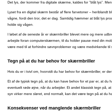
Det lys, der kommer fra digitale skærme, kaldes for ”blåt lys”. Men 
Lyset fra en digital skærm består af flere farvetoner – heriblandt b
vågne, fordi den tror, det er dag. Samtidig hæmmer at blåt lys pro
holde sig vågen.
I løbet af de seneste år er skærmbriller blevet mere og mere udbr
arbejde foran computerskærmen, til du holder pause med din mobilte
være med til at forhindre søvnproblemer og være medvirkende til 
Tegn på at du har behov for skærmbriller
Hvis du er i tvivl om, hvorvidt du har behov for skærmbriller, er de
Et af de typisk tegn på, at du kan have behov for et par er, at du 
eventuelt røde øjne, når du arbejder. Et andet klassisk tegn på, at
syn virker mere sløret, end normalt, kan det være tegn på at du har
Konsekvenser ved manglende skærmbriller