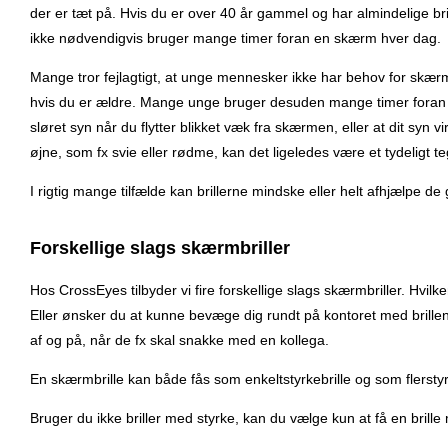
der er tæt på. Hvis du er over 40 år gammel og har almindelige b
ikke nødvendigvis bruger mange timer foran en skærm hver dag.
Mange tror fejlagtigt, at unge mennesker ikke har behov for skærmbr
hvis du er ældre. Mange unge bruger desuden mange timer foran di
sløret syn når du flytter blikket væk fra skærmen, eller at dit syn
øjne, som fx svie eller rødme, kan det ligeledes være et tydeligt t
I rigtig mange tilfælde kan brillerne mindske eller helt afhjælpe de
Forskellige slags skærmbriller
Hos CrossEyes tilbyder vi fire forskellige slags skærmbriller. Hvi
Eller ønsker du at kunne bevæge dig rundt på kontoret med brillen
af og på, når de fx skal snakke med en kollega.
En skærmbrille kan både fås som enkeltstyrkebrille og som flerstyrk
Bruger du ikke briller med styrke, kan du vælge kun at få en brille 