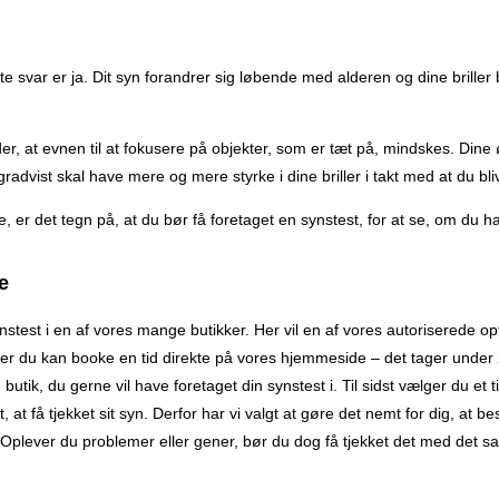
te svar er ja. Dit syn forandrer sig løbende med alderen og dine briller
er, at evnen til at fokusere på objekter, som er tæt på, mindskes. Dine ø
du gradvist skal have mere og mere styrke i dine briller i takt med at du 
er det tegn på, at du bør få foretaget en synstest, for at se, om du har
e
stest i en af vores mange butikker. Her vil en af vores autoriserede op
eller du kan booke en tid direkte på vores hjemmeside – det tager under 
 butik, du gerne vil have foretaget din synstest i. Til sidst vælger du e
t få tjekket sit syn. Derfor har vi valgt at gøre det nemt for dig, at be
. Oplever du problemer eller gener, bør du dog få tjekket det med det sa