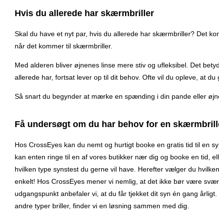
Hvis du allerede har skærmbriller
Skal du have et nyt par, hvis du allerede har skærmbriller? Det kor
når det kommer til skærmbriller.
Med alderen bliver øjnenes linse mere stiv og ufleksibel. Det betyd
allerede har, fortsat lever op til dit behov. Ofte vil du opleve, at 
Så snart du begynder at mærke en spænding i din pande eller øjne, 
Få undersøgt om du har behov for en skærmbrill
Hos CrossEyes kan du nemt og hurtigt booke en gratis tid til en syn
kan enten ringe til en af vores butikker nær dig og booke en tid, 
hvilken type synstest du gerne vil have. Herefter vælger du hvilken
enkelt! Hos CrossEyes mener vi nemlig, at det ikke bør være svært, a
udgangspunkt anbefaler vi, at du får tjekket dit syn én gang årligt
andre typer briller, finder vi en løsning sammen med dig.