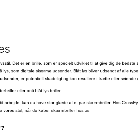
es
livsstil. Det er en brille, som er specielt udviklet til at give dig de bed
blå lys, som digitale skærme udsender. Blåt lys bliver udsendt af alle t
udsender, er potentielt skadeligt og kan resultere i trætte eller svien
iller eller anti blåt lys briller.
it arbejde, kan du have stor glæde af et par skærmbriller. Hos CrossEye
e vores stel, når du køber skærmbriller hos os.
r?