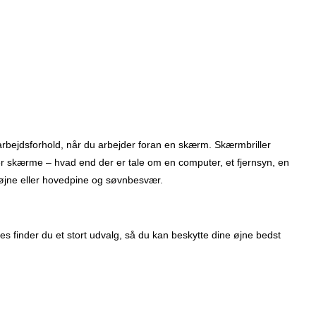
ste arbejdsforhold, når du arbejder foran en skærm. Skærmbriller
yper skærme – hvad end der er tale om en computer, et fjernsyn, en
de øjne eller hovedpine og søvnbesvær.
s finder du et stort udvalg, så du kan beskytte dine øjne bedst