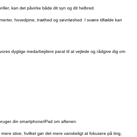
ler, kan det påvirke både dit syn og dit helbred.
kesmerter, hovedpine, træthed og søvnløshed. I svære tilfælde kan
vores dygtige medarbejdere parat til at vejlede og rådgive dig om
r bruger din smartphone/iPad om aftenen.
 mere stive, hvilket gør det mere vanskeligt at fokusere på ting,