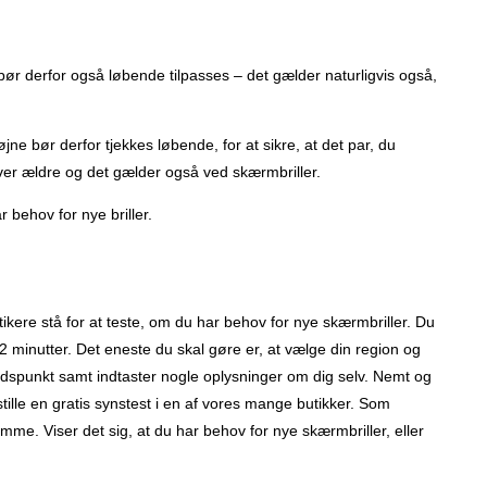
 bør derfor også løbende tilpasses – det gælder naturligvis også,
jne bør derfor tjekkes løbende, for at sikre, at det par, du
bliver ældre og det gælder også ved skærmbriller.
 behov for nye briller.
tikere stå for at teste, om du har behov for nye skærmbriller. Du
2 minutter. Det eneste du skal gøre er, at vælge din region og
t tidspunkt samt indtaster nogle oplysninger om dig selv. Nemt og
stille en gratis synstest i en af vores mange butikker. Som
mme. Viser det sig, at du har behov for nye skærmbriller, eller