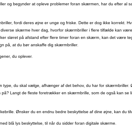
riller og begynder at opleve problemer foran skærmen, har du efter al 
iller, fordi deres øjne er unge og friske. Dette er dog ikke korrekt. Hv
verse skærme hver dag, hvorfor skærmbriller i flere tilfælde kan være
 virker sløret på afstand efter flere timer foran en skærm, kan det være 
egn på, at du bør anskaffe dig skærmbriller.
 gener, du oplever.
lken type, du skal vælge, afhænger af det behov, du har for skærmbrill
 på? Langt de fleste foretrækker en skærmbrille, som de også kan se li
ebrille. Ønsker du en endnu bedre beskyttelse af dine øjne, kan du tilvæ
med blå lys beskyttelse, til når du sidder foran digitale skærme.