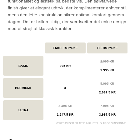
funktionalitet og æstetik på bedste vis. Den sølvfarvede
finish giver et elegant udtryk, der komplimenterer enhver stil,
mens den lette konstruktion sikrer optimal komfort gennem
dagen. Det er brillen til dig, der værdsætter det enkle design
med et strejf af klassisk karakter.
ENKELTSTYRKE
FLERSTYRKE
2.995 KR
BASIC
995 KR
1.995 KR
5.995 KR
PREMIUM+
X
2.997,5 KR
2.495 KR
7.995 KR
ULTRA
1.247,5 KR
3.997,5 KR
VORES PRISER ER ALTID INKL. STEL, GLAS OG SYNSPRØVE