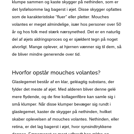
klumpe sammen og kaste skygger på nethinden, som er
det lysfølsomme lag bagerst i øjet. Disse skygger opfattes
som de karakteristiske “fluer” eller pletter. Mouches
volantes er meget almindelige, især hos personer over 50
år og hos folk med stærk nærsynethed. Det er en naturlig
del af øjets aldringsproces og er sjældent tegn på noget
alvorligt. Mange oplever, at hjernen vænner sig til dem, så
de bliver mindre generende over tid.
Hvorfor opstår mouches volantes?
Glaslegemet består af en klar, geléagtig substans, der
fylder det meste af øjet. Med alderen bliver denne gelé
mere flydende, og de fine kollagenfibre kan samle sig i
små klumper. Når disse klumper bevæger sig rundt i
glaslegemet, kaster de skygger på nethinden, hvilket
skaber oplevelsen af mouches volantes. Nethinden, eller
retina, er det lag bagerst i øjet, hvor synsindtrykkene