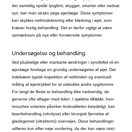
der samtidig opstår lysglimt, skygger, smerter eller nedsat
syn, bør man straks søge øjenlæge. Disse symptomer
kan skyldes nethindeløsning eller blødning i øjet, som
kræver hurtig behandling. Det er derfor vigtigt at være
opmærksom på nye eller forværrede symptomer.
Undersøgelse og behandling
Ved pludselige eller markante ændringer i synsfeltet vil en
øjenlæge foretage en grundig undersøgelse af øjet. Det
indebærer typisk inspektion af nethinden og eventuelt
måling af øjentrykket for at udelukke andre sygdomme.
For langt de fleste er behandling ikke nødvendig, da
generne ofte aftager med tiden. I sjældne tilfælde, hvor
mouches volantes påvirker livskvaliteten betydeligt, kan
laserbehandling (vitrolyse) eller kirurgisk fjernelse af
glaslegemet (vitrektomi) overvejes. Disse behandlinger
udføres kun efter nøje vurdering, da der kan være risici