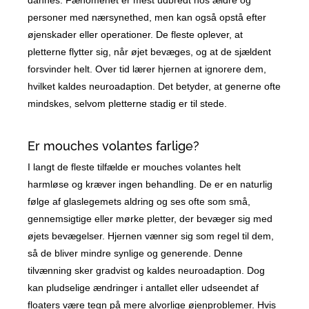
dannes. Fænomenet er mest udbredt hos ældre og
personer med nærsynethed, men kan også opstå efter
øjenskader eller operationer. De fleste oplever, at
pletterne flytter sig, når øjet bevæges, og at de sjældent
forsvinder helt. Over tid lærer hjernen at ignorere dem,
hvilket kaldes neuroadaption. Det betyder, at generne ofte
mindskes, selvom pletterne stadig er til stede.
Er mouches volantes farlige?
I langt de fleste tilfælde er mouches volantes helt
harmløse og kræver ingen behandling. De er en naturlig
følge af glaslegemets aldring og ses ofte som små,
gennemsigtige eller mørke pletter, der bevæger sig med
øjets bevægelser. Hjernen vænner sig som regel til dem,
så de bliver mindre synlige og generende. Denne
tilvænning sker gradvist og kaldes neuroadaption. Dog
kan pludselige ændringer i antallet eller udseendet af
floaters være tegn på mere alvorlige øjenproblemer. Hvis