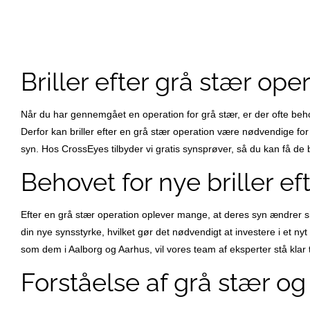
Briller efter grå stær ope
Når du har gennemgået en operation for grå stær, er der ofte behov
Derfor kan briller efter en grå stær operation være nødvendige for a
syn. Hos CrossEyes tilbyder vi gratis synsprøver, så du kan få de br
Behovet for nye briller ef
Efter en grå stær operation oplever mange, at deres syn ændrer sig 
din nye synsstyrke, hvilket gør det nødvendigt at investere i et ny
som dem i Aalborg og Aarhus, vil vores team af eksperter stå klar t
Forståelse af grå stær og 