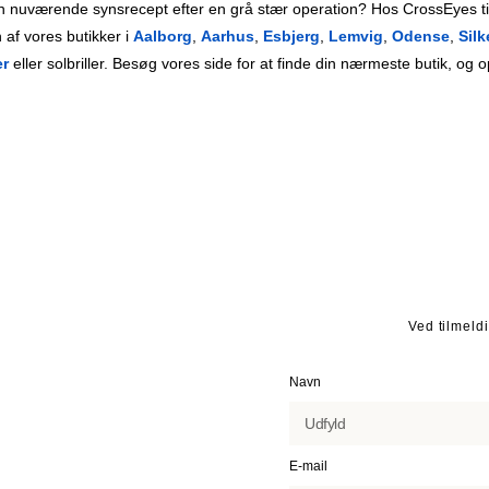
 din nuværende synsrecept efter en grå stær operation? Hos CrossEyes ti
n af vores butikker i
Aalborg
,
Aarhus
,
Esbjerg
,
Lemvig
,
Odense
,
Sil
er
eller solbriller. Besøg vores side for at finde din nærmeste butik, og
Ved tilmeld
Navn
E-mail