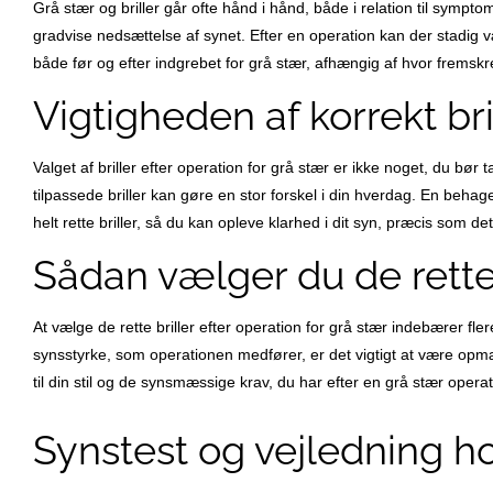
Grå stær og briller går ofte hånd i hånd, både i relation til symp
gradvise nedsættelse af synet. Efter en operation kan der stadig 
både før og efter indgrebet for grå stær, afhængig af hvor frem
Vigtigheden af korrekt bri
Valget af briller efter operation for grå stær er ikke noget, du bør 
tilpassede briller kan gøre en stor forskel i din hverdag. En behag
helt rette briller, så du kan opleve klarhed i dit syn, præcis som d
Sådan vælger du de rette 
At vælge de rette briller efter operation for grå stær indebærer fl
synsstyrke, som operationen medfører, er det vigtigt at være opmær
til din stil og de synsmæssige krav, du har efter en grå stær opera
Synstest og vejledning h