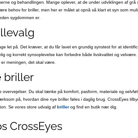
tomerne og behandlingen. Mange oplever, at de under udviklingen af grå s
være behov for briller, men her er målet at opnå så klart et syn som mu
skreden sygdommen er.
llevalg
tage let på. Det kræver, at du får lavet en grundig synstest for at identi
elig og korrekt synsoplevelse kan forbedre både livskvalitet og velvære.
et er meningen, det skal være.
briller
ere overvejelser. Du skal tænke på komfort, pasform, materiale og selvfø
ksom på, hvordan dine nye briller føles i daglig brug. CrossEyes tilbyd
tion. Se vores store udvalg af
briller
og find en butik nær dig.
os CrossEyes