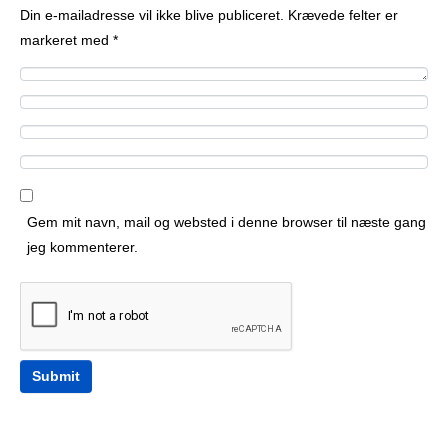
Din e-mailadresse vil ikke blive publiceret.
Krævede felter er
markeret med
*
C
o
N
m
a
E
m
m
m
W
e
e
a
e
n
*
i
b
Gem mit navn, mail og websted i denne browser til næste gang
t
l
s
jeg kommenterer.
*
*
i
t
e
Submit