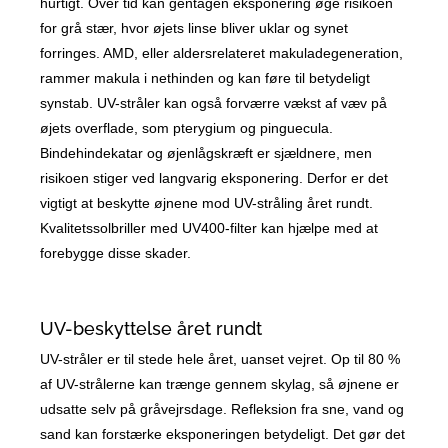
hurtigt. Over tid kan gentagen eksponering øge risikoen
for grå stær, hvor øjets linse bliver uklar og synet
forringes. AMD, eller aldersrelateret makuladegeneration,
rammer makula i nethinden og kan føre til betydeligt
synstab. UV-stråler kan også forværre vækst af væv på
øjets overflade, som pterygium og pinguecula.
Bindehindekatar og øjenlågskræft er sjældnere, men
risikoen stiger ved langvarig eksponering. Derfor er det
vigtigt at beskytte øjnene mod UV-stråling året rundt.
Kvalitetssolbriller med UV400-filter kan hjælpe med at
forebygge disse skader.
UV-beskyttelse året rundt
UV-stråler er til stede hele året, uanset vejret. Op til 80 %
af UV-strålerne kan trænge gennem skylag, så øjnene er
udsatte selv på gråvejrsdage. Refleksion fra sne, vand og
sand kan forstærke eksponeringen betydeligt. Det gør det