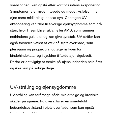
sneblindhed, kan opstå efter kort tids intens eksponering.
Symptomerne er røde, hævede og meget lysfølsomme
øjne samt midlertidigt nedsat syn. Gentagen UV-
eksponering kan føre til alvorlige øjensygdomme som grå
stær, hvor linsen bliver uklar, eller AMD, som rammer
nethindens gule plet og kan give synstab. UV-stråler kan
også forværre vækst af væv på øjets overflade, som
pterygium og pinguecula, og øge risikoen for
bindehindekatar og i sjældne tilfælde øjenlågskræft.
Derfor er det vigtigt at tænke på øjensundheden hele året
og ikke kun på solrige dage.
UV-stråling og øjensygdomme
UV-stråling kan forårsage både midlertidige og kroniske
skader på øjnene. Fotokeratitis er en smertefuld
betændelsestilstand i øjets overflade, som kan opstå