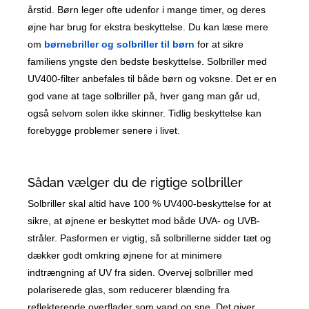
årstid. Børn leger ofte udenfor i mange timer, og deres
øjne har brug for ekstra beskyttelse. Du kan læse mere
om
børnebriller og solbriller til børn
for at sikre
familiens yngste den bedste beskyttelse. Solbriller med
UV400-filter anbefales til både børn og voksne. Det er en
god vane at tage solbriller på, hver gang man går ud,
også selvom solen ikke skinner. Tidlig beskyttelse kan
forebygge problemer senere i livet.
Sådan vælger du de rigtige solbriller
Solbriller skal altid have 100 % UV400-beskyttelse for at
sikre, at øjnene er beskyttet mod både UVA- og UVB-
stråler. Pasformen er vigtig, så solbrillerne sidder tæt og
dækker godt omkring øjnene for at minimere
indtrængning af UV fra siden. Overvej solbriller med
polariserede glas, som reducerer blænding fra
reflekterende overflader som vand og sne. Det giver