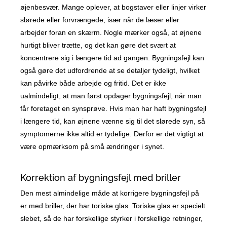
øjenbesvær. Mange oplever, at bogstaver eller linjer virker
slørede eller forvrængede, især når de læser eller
arbejder foran en skærm. Nogle mærker også, at øjnene
hurtigt bliver trætte, og det kan gøre det svært at
koncentrere sig i længere tid ad gangen. Bygningsfejl kan
også gøre det udfordrende at se detaljer tydeligt, hvilket
kan påvirke både arbejde og fritid. Det er ikke
ualmindeligt, at man først opdager bygningsfejl, når man
får foretaget en synsprøve. Hvis man har haft bygningsfejl
i længere tid, kan øjnene vænne sig til det slørede syn, så
symptomerne ikke altid er tydelige. Derfor er det vigtigt at
være opmærksom på små ændringer i synet.
Korrektion af bygningsfejl med briller
Den mest almindelige måde at korrigere bygningsfejl på
er med briller, der har toriske glas. Toriske glas er specielt
slebet, så de har forskellige styrker i forskellige retninger,