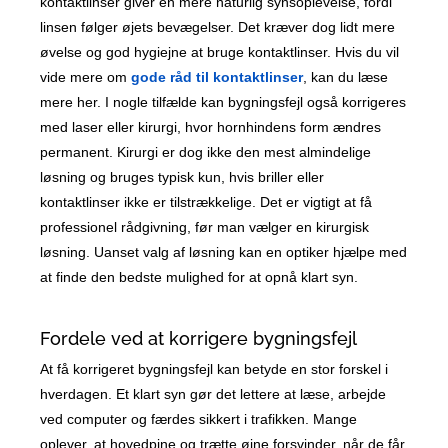
kontaktlinser giver en mere naturlig synsoplevelse, fordi
linsen følger øjets bevægelser. Det kræver dog lidt mere
øvelse og god hygiejne at bruge kontaktlinser. Hvis du vil
vide mere om
gode råd til kontaktlinser
, kan du læse
mere her. I nogle tilfælde kan bygningsfejl også korrigeres
med laser eller kirurgi, hvor hornhindens form ændres
permanent. Kirurgi er dog ikke den mest almindelige
løsning og bruges typisk kun, hvis briller eller
kontaktlinser ikke er tilstrækkelige. Det er vigtigt at få
professionel rådgivning, før man vælger en kirurgisk
løsning. Uanset valg af løsning kan en optiker hjælpe med
at finde den bedste mulighed for at opnå klart syn.
Fordele ved at korrigere bygningsfejl
At få korrigeret bygningsfejl kan betyde en stor forskel i
hverdagen. Et klart syn gør det lettere at læse, arbejde
ved computer og færdes sikkert i trafikken. Mange
oplever, at hovedpine og trætte øjne forsvinder, når de får