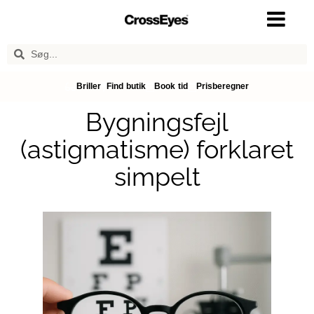
Briller
Find butik
Book tid
Prisberegner
Bygningsfejl
(astigmatisme) forklaret
simpelt