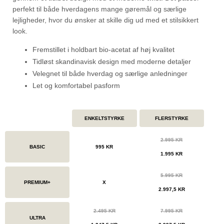
perfekt til både hverdagens mange gøremål og særlige
lejligheder, hvor du ønsker at skille dig ud med et stilsikkert
look.
Fremstillet i holdbart bio-acetat af høj kvalitet
Tidløst skandinavisk design med moderne detaljer
Velegnet til både hverdag og særlige anledninger
Let og komfortabel pasform
ENKELTSTYRKE
FLERSTYRKE
2.995 KR
BASIC
995 KR
1.995 KR
5.995 KR
PREMIUM+
X
2.997,5 KR
2.495 KR
7.995 KR
ULTRA