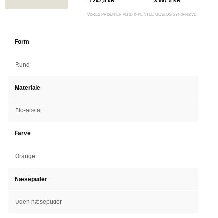
1.247,5 KR
3.997,5 KR
VORES PRISER ER ALTID INKL. STEL, GLAS OG SYNSPRØVE
Form
Rund
Materiale
Bio-acetat
Farve
Orange
Næsepuder
Uden næsepuder