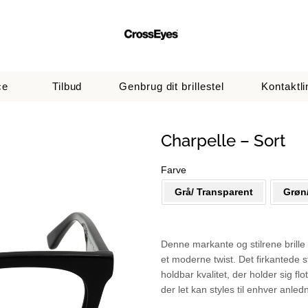
ce
Tilbud
Genbrug dit brillestel
Kontaktli
Charpelle – Sort
Farve
Grå/ Transparent
Grøn
Denne markante og stilrene brill
et moderne twist. Det firkantede st
holdbar kvalitet, der holder sig fl
der let kan styles til enhver anled