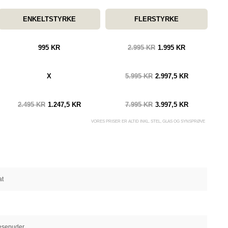
ENKELTSTYRKE
FLERSTYRKE
995 KR
2.995 KR
1.995 KR
X
5.995 KR
2.997,5 KR
2.495 KR
1.247,5 KR
7.995 KR
3.997,5 KR
VORES PRISER ER ALTID INKL. STEL, GLAS OG SYNSPRØVE
at
sepuder