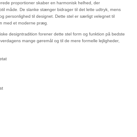
ncerede proportioner skaber en harmonisk helhed, der
til måde. De slanke stænger bidrager til det lette udtryk, mens
g personlighed til designet. Dette stel er særligt velegnet til
ign med et moderne præg.
ske designtradition forener dette stel form og funktion på bedste
e hverdagens mange gøremål og til de mere formelle lejligheder,
etat
st