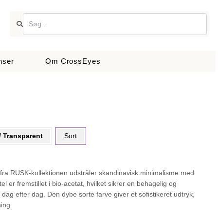
nser
Om CrossEyes
/ Transparent
Sort
e fra RUSK-kollektionen udstråler skandinavisk minimalisme med
el er fremstillet i bio-acetat, hvilket sikrer en behagelig og
ot dag efter dag. Den dybe sorte farve giver et sofistikeret udtryk,
ning.