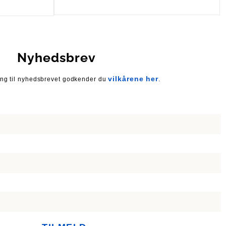
Plati – Tortoise
Nyhedsbrev
vilkårene her
ing til nyhedsbrevet godkender du
.