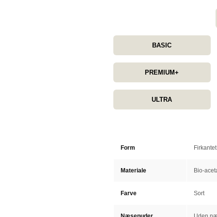
BASIC
PREMIUM+
ULTRA
Form
Firkantet
Materiale
Bio-acet
Farve
Sort
Næsepuder
Uden næ