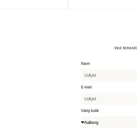
Carnier – Transparent Grå
Frea – Guld
Ved tilmeld
Navn
E-mail
Vælg butik