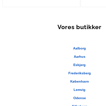
Frea – Sølv
Vores butikker
Aalborg
Aarhus
Esbjerg
Frederiksberg
København
Lemvig
Odense