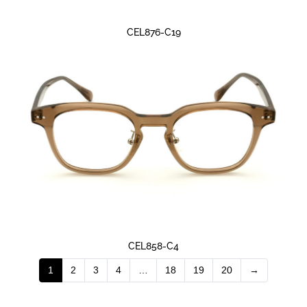
CEL876-C19
CEL858-C4
1
2
3
4
…
18
19
20
→