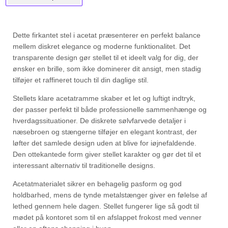
Dette firkantet stel i acetat præsenterer en perfekt balance
mellem diskret elegance og moderne funktionalitet. Det
transparente design gør stellet til et ideelt valg for dig, der
ønsker en brille, som ikke dominerer dit ansigt, men stadig
tilføjer et raffineret touch til din daglige stil.
Stellets klare acetatramme skaber et let og luftigt indtryk,
der passer perfekt til både professionelle sammenhænge og
hverdagssituationer. De diskrete sølvfarvede detaljer i
næsebroen og stængerne tilføjer en elegant kontrast, der
løfter det samlede design uden at blive for iøjnefaldende.
Den ottekantede form giver stellet karakter og gør det til et
interessant alternativ til traditionelle designs.
Acetatmaterialet sikrer en behagelig pasform og god
holdbarhed, mens de tynde metalstænger giver en følelse af
lethed gennem hele dagen. Stellet fungerer lige så godt til
mødet på kontoret som til en afslappet frokost med venner