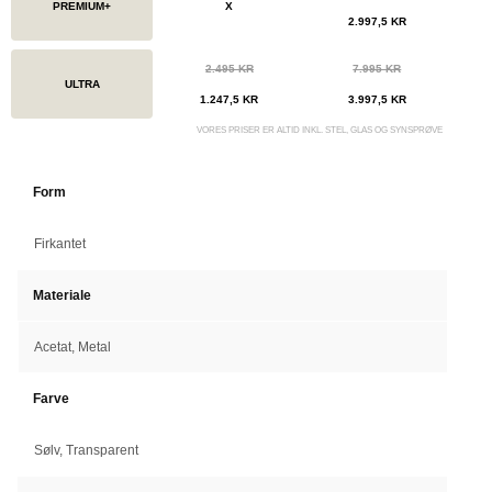
PREMIUM+
X
2.997,5 KR
2.495 KR
7.995 KR
ULTRA
1.247,5 KR
3.997,5 KR
VORES PRISER ER ALTID INKL. STEL, GLAS OG SYNSPRØVE
Form
Firkantet
Materiale
Acetat, Metal
Farve
Sølv, Transparent