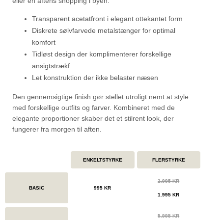
eller en aftens shopping i byen.
Transparent acetatfront i elegant ottekantet form
Diskrete sølvfarvede metalstænger for optimal
komfort
Tidløst design der komplimenterer forskellige
ansigtstrækf
Let konstruktion der ikke belaster næsen
Den gennemsigtige finish gør stellet utroligt nemt at style
med forskellige outfits og farver. Kombineret med de
elegante proportioner skaber det et stilrent look, der
fungerer fra morgen til aften.
ENKELTSTYRKE
FLERSTYRKE
2.995 KR
BASIC
995 KR
1.995 KR
5.995 KR