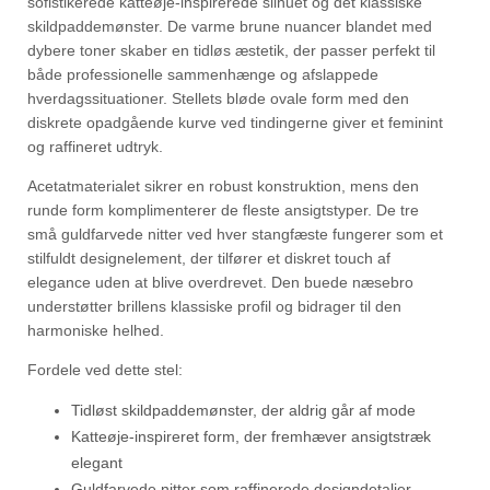
sofistikerede katteøje-inspirerede silhuet og det klassiske
skildpaddemønster. De varme brune nuancer blandet med
dybere toner skaber en tidløs æstetik, der passer perfekt til
både professionelle sammenhænge og afslappede
hverdagssituationer. Stellets bløde ovale form med den
diskrete opadgående kurve ved tindingerne giver et feminint
og raffineret udtryk.
Acetatmaterialet sikrer en robust konstruktion, mens den
runde form komplimenterer de fleste ansigtstyper. De tre
små guldfarvede nitter ved hver stangfæste fungerer som et
stilfuldt designelement, der tilfører et diskret touch af
elegance uden at blive overdrevet. Den buede næsebro
understøtter brillens klassiske profil og bidrager til den
harmoniske helhed.
Fordele ved dette stel:
Tidløst skildpaddemønster, der aldrig går af mode
Katteøje-inspireret form, der fremhæver ansigtstræk
elegant
Guldfarvede nitter som raffinerede designdetaljer