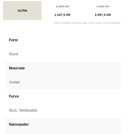
2.495 KR
7.995 KR
ULTRA
1.247,5 KR
3.997,5 KR
VORES PRISER ER ALTID INKL. STEL, GLAS OG SYNSPRØVE
Form
Rund
Materiale
Acetat
Farve
Brun, Skildpadde
Næsepuder