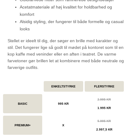
Acetatmateriale af høj kvalitet for holdbarhed og
komfort
Alsidig styling, der fungerer til både formelle og casual
looks
Stellet er ideelt til dig, der søger en brille med karakter og
stil. Det fungerer lige så godt til mødet på kontoret som til en
kop kaffe med veninder eller en aften i teatret. De varme
farvetoner gør brillen let at kombinere med både neutrale og
farverige outfits.
ENKELTSTYRKE
FLERSTYRKE
2.995 KR
BASIC
995 KR
1.995 KR
5.995 KR
PREMIUM+
X
2.997,5 KR