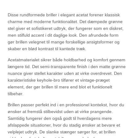
Disse rundformede briller i elegant acetat forener klassisk
charme med moderne funktionalitet. Det dæmpede grønne
stel giver et sofistikeret udtryk, der fungerer som en diskret,
men stilfuld accent i dit daglige look. Den afrundede form
gør brillen velegnet til mange forskellige ansigtsformer og
skaber en blød kontrast til kantede træk.
Acetatmaterialet sikrer både holdbarhed og komfort gennem
længere tid. Det semi-transparente finish i den matte grønne
nuance giver stellet karakter uden at virke overdrevet. Den
karakteristiske keyhole-bro tilfører et vintage-præget
element, der gør brillen til mere end blot et funktionelt
tilbehør.
Brillen passer perfekt ind i en professionel kontekst, hvor du
ønsker at fremstå stilbevidst uden at virke prangende.
Samtidig fungerer den også godt til hverdagens mere
afslappede situationer, hvor du stadig ønsker at bevare et
velplejet udtryk. De slanke stænger sørger for, at brillen