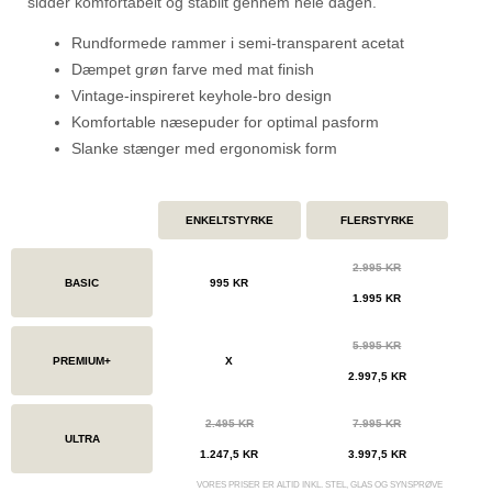
sidder komfortabelt og stabilt gennem hele dagen.
Rundformede rammer i semi-transparent acetat
Dæmpet grøn farve med mat finish
Vintage-inspireret keyhole-bro design
Komfortable næsepuder for optimal pasform
Slanke stænger med ergonomisk form
ENKELTSTYRKE
FLERSTYRKE
2.995 KR
BASIC
995 KR
1.995 KR
5.995 KR
PREMIUM+
X
2.997,5 KR
2.495 KR
7.995 KR
ULTRA
1.247,5 KR
3.997,5 KR
VORES PRISER ER ALTID INKL. STEL, GLAS OG SYNSPRØVE