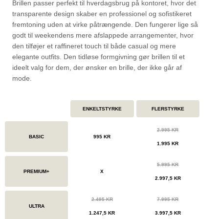
Brillen passer perfekt til hverdagsbrug på kontoret, hvor det
transparente design skaber en professionel og sofistikeret
fremtoning uden at virke påtrængende. Den fungerer lige så
godt til weekendens mere afslappede arrangementer, hvor
den tilføjer et raffineret touch til både casual og mere
elegante outfits. Den tidløse formgivning gør brillen til et
ideelt valg for dem, der ønsker en brille, der ikke går af
mode.
ENKELTSTYRKE
FLERSTYRKE
2.995 KR
BASIC
995 KR
1.995 KR
5.995 KR
PREMIUM+
X
2.997,5 KR
2.495 KR
7.995 KR
ULTRA
1.247,5 KR
3.997,5 KR