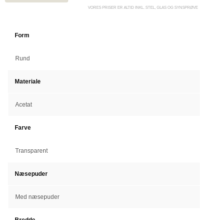
VORES PRISER ER ALTID INKL. STEL, GLAS OG SYNSPRØVE
Form
Rund
Materiale
Acetat
Farve
Transparent
Næsepuder
Med næsepuder
Bredde