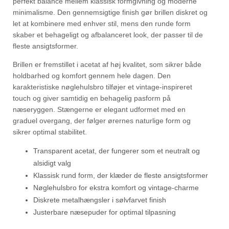
perfekt balance mellem klassisk formgivning og moderne
minimalisme. Den gennemsigtige finish gør brillen diskret og
let at kombinere med enhver stil, mens den runde form
skaber et behageligt og afbalanceret look, der passer til de
fleste ansigtsformer.
Brillen er fremstillet i acetat af høj kvalitet, som sikrer både
holdbarhed og komfort gennem hele dagen. Den
karakteristiske nøglehulsbro tilføjer et vintage-inspireret
touch og giver samtidig en behagelig pasform på
næseryggen. Stængerne er elegant udformet med en
graduel overgang, der følger ørernes naturlige form og
sikrer optimal stabilitet.
Transparent acetat, der fungerer som et neutralt og
alsidigt valg
Klassisk rund form, der klæder de fleste ansigtsformer
Nøglehulsbro for ekstra komfort og vintage-charme
Diskrete metalhængsler i sølvfarvet finish
Justerbare næsepuder for optimal tilpasning