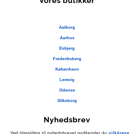
Vores butikker
Aalborg
Aarhus
Esbjerg
Frederiksberg
København
Lemvig
Odense
Silkeborg
Nyhedsbrev
Ved tilmelding til nyhedsbrevet godkender du
vilkårene