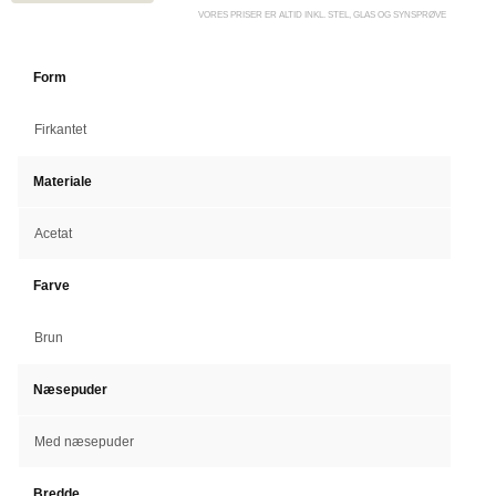
VORES PRISER ER ALTID INKL. STEL, GLAS OG SYNSPRØVE
Form
Firkantet
Materiale
Acetat
Farve
Brun
Næsepuder
Med næsepuder
Bredde