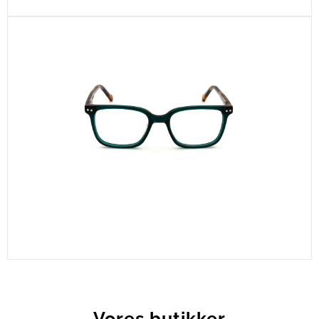
CEL958-C2
CEL701-C1
Vores butikker