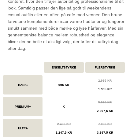
kontoret, hvor den tilføjer autoritet og professionalisme til dit
look. Samtidig passer den lige så godt til weekendens
casual outfits eller en aften på cafe med venner. Den brune
farvetone komplementerer især varme hudtoner og fungerer
smukt sammen med både mørke og lyse hårfarver. Med sin
gennemtænkte balance mellem robusthed og elegance
bliver denne brille et alsidigt valg, der løfter dit udtryk dag
efter dag.
ENKELTSTYRKE
FLERSTYRKE
2.995 KR
BASIC
995 KR
1.995 KR
5.995 KR
PREMIUM+
X
2.997,5 KR
2.495 KR
7.995 KR
ULTRA
1.247,5 KR
3.997,5 KR