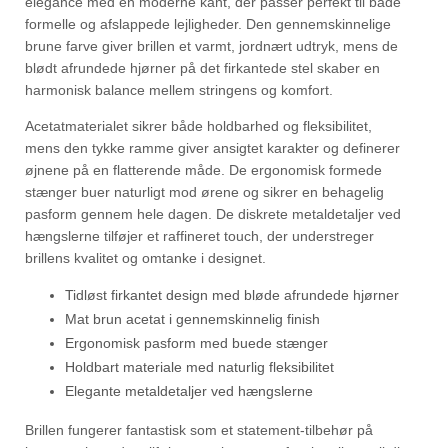
elegance med en moderne kant, der passer perfekt til både
formelle og afslappede lejligheder. Den gennemskinnelige
brune farve giver brillen et varmt, jordnært udtryk, mens de
blødt afrundede hjørner på det firkantede stel skaber en
harmonisk balance mellem stringens og komfort.
Acetatmaterialet sikrer både holdbarhed og fleksibilitet,
mens den tykke ramme giver ansigtet karakter og definerer
øjnene på en flatterende måde. De ergonomisk formede
stænger buer naturligt mod ørene og sikrer en behagelig
pasform gennem hele dagen. De diskrete metaldetaljer ved
hængslerne tilføjer et raffineret touch, der understreger
brillens kvalitet og omtanke i designet.
Tidløst firkantet design med bløde afrundede hjørner
Mat brun acetat i gennemskinnelig finish
Ergonomisk pasform med buede stænger
Holdbart materiale med naturlig fleksibilitet
Elegante metaldetaljer ved hængslerne
Brillen fungerer fantastisk som et statement-tilbehør på