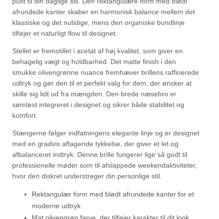
pust til din daglige stil. Den rektangulære form med blødt
afrundede kanter skaber en harmonisk balance mellem det
klassiske og det nutidige, mens den organiske bundlinje
tilføjer et naturligt flow til designet.
Stellet er fremstillet i acetat af høj kvalitet, som giver en
behagelig vægt og holdbarhed. Det matte finish i den
smukke olivengrønne nuance fremhæver brillens raffinerede
udtryk og gør den til et perfekt valg for dem, der ønsker at
skille sig lidt ud fra mængden. Den brede næsebro er
sømløst integreret i designet og sikrer både stabilitet og
komfort.
Stængerne følger indfatningens elegante linje og er designet
med en gradvis aftagende tykkelse, der giver et let og
afbalanceret indtryk. Denne brille fungerer lige så godt til
professionelle møder som til afslappede weekendaktiviteter,
hvor den diskret understreger din personlige stil.
Rektangulær form med blødt afrundede kanter for et
moderne udtryk
Mat olivengrøn farve, der tilføjer karakter til dit look