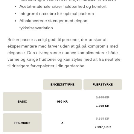
Acetat-materiale sikrer holdbarhed og komfort
Integreret næsebro for optimal pasform
Afbalancerede stænger med elegant
tykkelsesvariation
Brillen passer særligt godt til personer, der ønsker at
eksperimentere med farver uden at gå på kompromis med
elegance. Den olivengrønne nuance komplimenterer både
varme og kølige hudtoner og kan styles med alt fra neutrale
til dristigere farvepaletter i din garderobe.
ENKELTSTYRKE
FLERSTYRKE
2.995 KR
BASIC
995 KR
1.995 KR
5.995 KR
PREMIUM+
X
2.997,5 KR