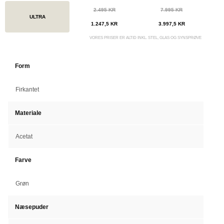
2.495 KR
7.995 KR
ULTRA
1.247,5 KR
3.997,5 KR
VORES PRISER ER ALTID INKL. STEL, GLAS OG SYNSPRØVE
Form
Firkantet
Materiale
Acetat
Farve
Grøn
Næsepuder