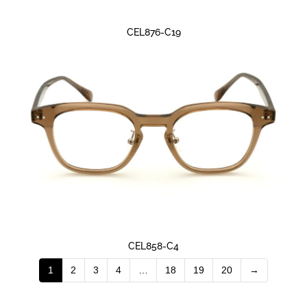
CEL876-C19
CEL858-C4
1
2
3
4
…
18
19
20
→