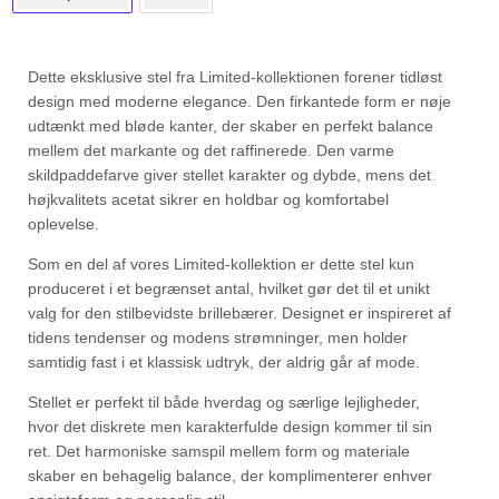
Dette eksklusive stel fra Limited-kollektionen forener tidløst
design med moderne elegance. Den firkantede form er nøje
udtænkt med bløde kanter, der skaber en perfekt balance
mellem det markante og det raffinerede. Den varme
skildpaddefarve giver stellet karakter og dybde, mens det
højkvalitets acetat sikrer en holdbar og komfortabel
oplevelse.
Som en del af vores Limited-kollektion er dette stel kun
produceret i et begrænset antal, hvilket gør det til et unikt
valg for den stilbevidste brillebærer. Designet er inspireret af
tidens tendenser og modens strømninger, men holder
samtidig fast i et klassisk udtryk, der aldrig går af mode.
Stellet er perfekt til både hverdag og særlige lejligheder,
hvor det diskrete men karakterfulde design kommer til sin
ret. Det harmoniske samspil mellem form og materiale
skaber en behagelig balance, der komplimenterer enhver