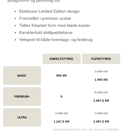
ansigtsform og personlig stil.
Eksklusivt Limited Edition design
Fremstillet i premium acetat
Tidløs firkantet form med bløde kanter
Karakterfuld skildpaddefarve
Velegnet til både hverdags- og festbrug
ENKELTSTYRKE
FLERSTYRKE
2.995 KR
BASIC
995 KR
1.995 KR
5.995 KR
PREMIUM+
X
2.997,5 KR
2.495 KR
7.995 KR
ULTRA
1.247,5 KR
3.997,5 KR
VORES PRISER ER ALTID INKL. STEL, GLAS OG SYNSPRØVE