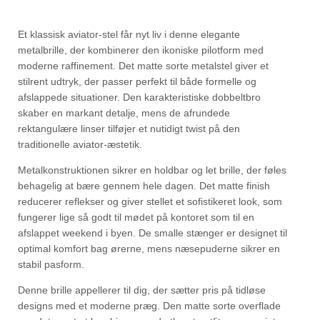
Et klassisk aviator-stel får nyt liv i denne elegante
metalbrille, der kombinerer den ikoniske pilotform med
moderne raffinement. Det matte sorte metalstel giver et
stilrent udtryk, der passer perfekt til både formelle og
afslappede situationer. Den karakteristiske dobbeltbro
skaber en markant detalje, mens de afrundede
rektangulære linser tilføjer et nutidigt twist på den
traditionelle aviator-æstetik.
Metalkonstruktionen sikrer en holdbar og let brille, der føles
behagelig at bære gennem hele dagen. Det matte finish
reducerer reflekser og giver stellet et sofistikeret look, som
fungerer lige så godt til mødet på kontoret som til en
afslappet weekend i byen. De smalle stænger er designet til
optimal komfort bag ørerne, mens næsepuderne sikrer en
stabil pasform.
Denne brille appellerer til dig, der sætter pris på tidløse
designs med et moderne præg. Den matte sorte overflade