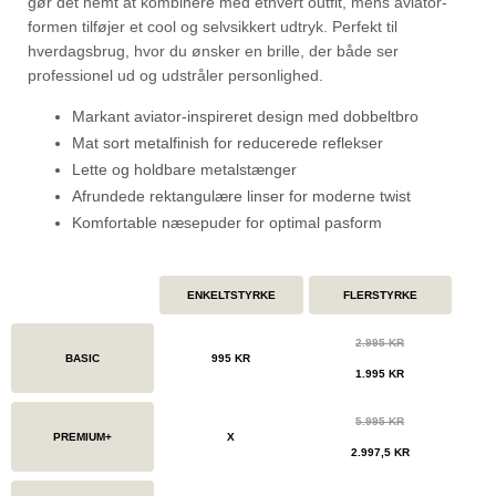
gør det nemt at kombinere med ethvert outfit, mens aviator-
formen tilføjer et cool og selvsikkert udtryk. Perfekt til
hverdagsbrug, hvor du ønsker en brille, der både ser
professionel ud og udstråler personlighed.
Markant aviator-inspireret design med dobbeltbro
Mat sort metalfinish for reducerede reflekser
Lette og holdbare metalstænger
Afrundede rektangulære linser for moderne twist
Komfortable næsepuder for optimal pasform
ENKELTSTYRKE
FLERSTYRKE
2.995 KR
BASIC
995 KR
1.995 KR
5.995 KR
PREMIUM+
X
2.997,5 KR