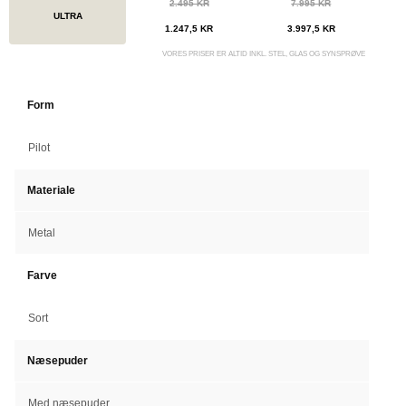
2.495 KR
7.995 KR
ULTRA
1.247,5 KR
3.997,5 KR
VORES PRISER ER ALTID INKL. STEL, GLAS OG SYNSPRØVE
Form
Pilot
Materiale
Metal
Farve
Sort
Næsepuder
Med næsepuder