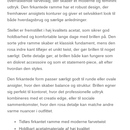
overraskende farvevalg, der skaber et moderne og feminint
udtryk. Den firkantede ramme har et robust design, der
fremhæver ansigtets konturer og giver et selvsikkert look til
både hverdagsbrug og særlige anledninger.
Stellet er fremstillet i høj kvalitets acetat, som sikrer god
holdbarhed og komfortable lange dage med brillen på. Den
sorte ydre ramme skaber et klassisk fundament, mens den
rosa indre kant tilføjer et unikt twist, der gør brillen til noget
særligt. Dette detalje gør, at brillen både kan fungere som
en diskret accessoire og som et statement-piece, alt efter
hvordan den styles.
Den firkantede form passer særligt godt til runde eller ovale
ansigter, hvor den skaber balance og struktur. Brillen egner
sig perfekt til kontoret, hvor det professionelle udtryk
kombineres med et creativ edge, eller til sociale
sammenkomster, hvor den rosa detalje kan matche andre
varme nuancer i outfittet.
Tidløs firkantet ramme med moderne farvetwist
Holdbart acetatmateriale af høj kvalitet