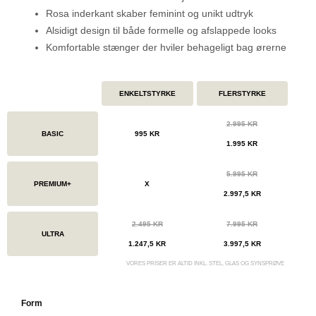
Rosa inderkant skaber feminint og unikt udtryk
Alsidigt design til både formelle og afslappede looks
Komfortable stænger der hviler behageligt bag ørerne
ENKELTSTYRKE
FLERSTYRKE
2.995 KR
BASIC
995 KR
1.995 KR
5.995 KR
PREMIUM+
X
2.997,5 KR
2.495 KR
7.995 KR
ULTRA
1.247,5 KR
3.997,5 KR
VORES PRISER ER ALTID INKL. STEL, GLAS OG SYNSPRØVE
Form