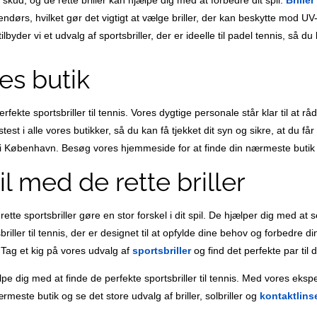
dørs, hvilket gør det vigtigt at vælge briller, der kan beskytte mod UV-
byder vi et udvalg af sportsbriller, der er ideelle til padel tennis, så du 
es butik
fekte sportsbriller til tennis. Vores dygtige personale står klar til at 
test i alle vores butikker, så du kan få tjekket dit syn og sikre, at du får
i København. Besøg vores hjemmeside for at finde din nærmeste butik
il med de rette briller
tte sportsbriller gøre en stor forskel i dit spil. De hjælper dig med at s
sbriller til tennis, der er designet til at opfylde dine behov og forbedre
r. Tag et kig på vores udvalg af
sportsbriller
og find det perfekte par til di
lpe dig med at finde de perfekte sportsbriller til tennis. Med vores eksp
este butik og se det store udvalg af briller, solbriller og
kontaktlins