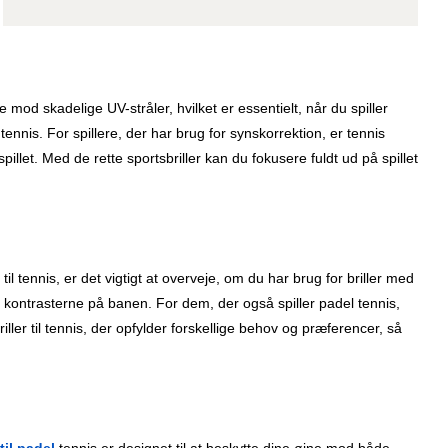
e mod skadelige UV-stråler, hvilket er essentielt, når du spiller
tennis. For spillere, der har brug for synskorrektion, er tennis
pillet. Med de rette sportsbriller kan du fokusere fuldt ud på spillet
til tennis, er det vigtigt at overveje, om du har brug for briller med
e kontrasterne på banen. For dem, der også spiller padel tennis,
ller til tennis, der opfylder forskellige behov og præferencer, så
 til padel
tennis er designet til at beskytte dine øjne mod både