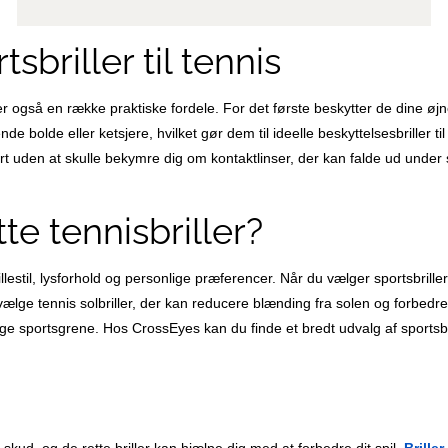
sbriller til tennis
byder også en række praktiske fordele. For det første beskytter de dine øjn
bolde eller ketsjere, hvilket gør dem til ideelle beskyttelsesbriller til 
art uden at skulle bekymre dig om kontaktlinser, der kan falde ud under s
e tennisbriller?
llestil, lysforhold og personlige præferencer. Når du vælger sportsbriller 
vælge tennis solbriller, der kan reducere blænding fra solen og forbedr
egge sportsgrene. Hos CrossEyes kan du finde et bredt udvalg af sportsbri
skud, og de rette briller kan hjælpe dig med at forbedre dit spil.
Briller