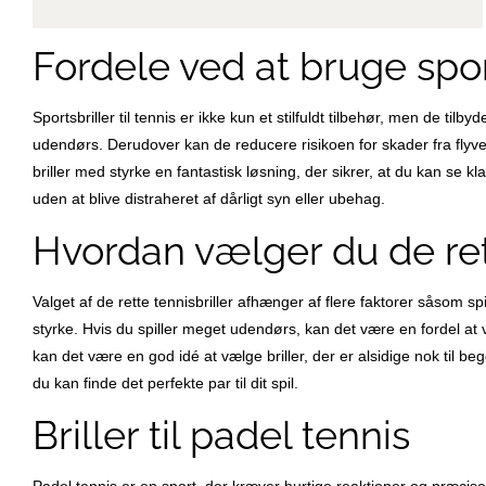
Fordele ved at bruge sport
Sportsbriller til tennis er ikke kun et stilfuldt tilbehør, men de til
udendørs. Derudover kan de reducere risikoen for skader fra flyvende 
briller med styrke en fantastisk løsning, der sikrer, at du kan se kl
uden at blive distraheret af dårligt syn eller ubehag.
Hvordan vælger du de rett
Valget af de rette tennisbriller afhænger af flere faktorer såsom spi
styrke. Hvis du spiller meget udendørs, kan det være en fordel at 
kan det være en god idé at vælge briller, der er alsidige nok til b
du kan finde det perfekte par til dit spil.
Briller til padel tennis
Padel tennis er en sport, der kræver hurtige reaktioner og præcise 