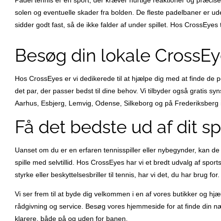
solen og eventuelle skader fra bolden. De fleste padelbaner er uden
sidder godt fast, så de ikke falder af under spillet. Hos CrossEyes til
Besøg din lokale CrossEy
Hos CrossEyes er vi dedikerede til at hjælpe dig med at finde de per
det par, der passer bedst til dine behov. Vi tilbyder også gratis syns
Aarhus, Esbjerg, Lemvig, Odense, Silkeborg og på Frederiksberg 
Få det bedste ud af dit sp
Uanset om du er en erfaren tennisspiller eller nybegynder, kan de re
spille med selvtillid. Hos CrossEyes har vi et bredt udvalg af sport
styrke eller beskyttelsesbriller til tennis, har vi det, du har brug fo
Vi ser frem til at byde dig velkommen i en af vores butikker og hjæ
rådgivning og service. Besøg vores hjemmeside for at finde din nærm
klarere, både på og uden for banen.