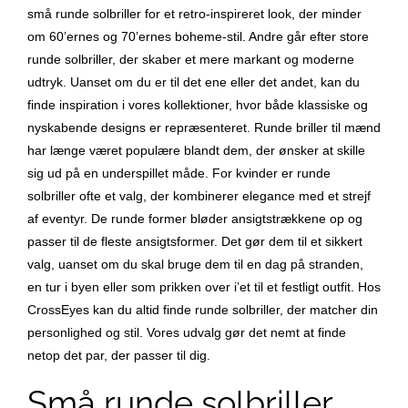
små runde solbriller for et retro-inspireret look, der minder
om 60’ernes og 70’ernes boheme-stil. Andre går efter store
runde solbriller, der skaber et mere markant og moderne
udtryk. Uanset om du er til det ene eller det andet, kan du
finde inspiration i vores kollektioner, hvor både klassiske og
nyskabende designs er repræsenteret. Runde briller til mænd
har længe været populære blandt dem, der ønsker at skille
sig ud på en underspillet måde. For kvinder er runde
solbriller ofte et valg, der kombinerer elegance med et strejf
af eventyr. De runde former bløder ansigtstrækkene op og
passer til de fleste ansigtsformer. Det gør dem til et sikkert
valg, uanset om du skal bruge dem til en dag på stranden,
en tur i byen eller som prikken over i’et til et festligt outfit. Hos
CrossEyes kan du altid finde runde solbriller, der matcher din
personlighed og stil. Vores udvalg gør det nemt at finde
netop det par, der passer til dig.
Små runde solbriller