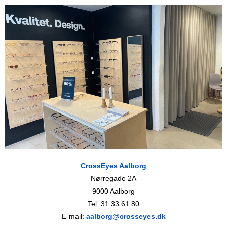
mig til at føle mig set, selvom de ikke havde tid til
mig lige med det samme. Hurtig, grundig og
professionel undersøgelse og masser af
forståelse for, hvad jeg var ude efter. Godt udvalg
af flotte briller, og masser af fokus på, at de
skulle sidde rigtigt, inden jeg tog dem med hjem."
ANMELD OS HER
CrossEyes Aalborg
Nørregade 2A
9000 Aalborg
Tel: 31 33 61 80
E-mail:
aalborg@crosseyes.dk