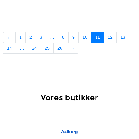
←
1
2
3
…
8
9
10
11
12
13
14
…
24
25
26
→
Vores butikker
Aalborg